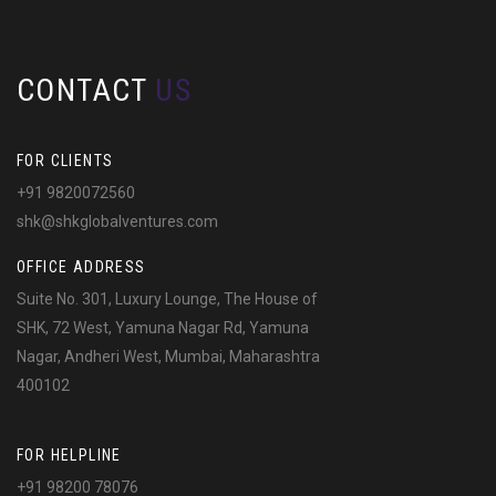
CONTACT
US
FOR CLIENTS
+91 9820072560
shk@shkglobalventures.com
OFFICE ADDRESS
Suite No. 301, Luxury Lounge, The House of
SHK, 72 West, Yamuna Nagar Rd, Yamuna
Nagar, Andheri West, Mumbai, Maharashtra
400102
FOR HELPLINE
+91 98200 78076